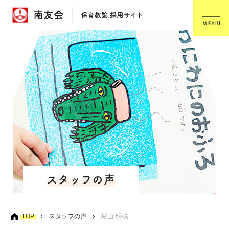
toggle
naviga
スタッフの声
TOP
スタッフの声
杉山 明咲